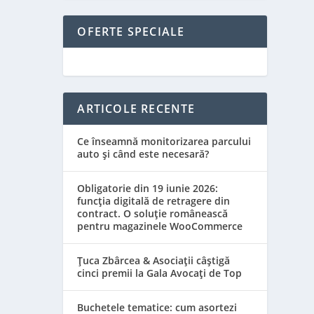
OFERTE SPECIALE
ARTICOLE RECENTE
Ce înseamnă monitorizarea parcului
auto și când este necesară?
Obligatorie din 19 iunie 2026:
funcția digitală de retragere din
contract. O soluție românească
pentru magazinele WooCommerce
Țuca Zbârcea & Asociații câștigă
cinci premii la Gala Avocați de Top
Buchetele tematice: cum asortezi