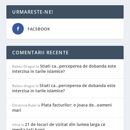
URMARESTE-NE!
FACEBOOK
COMENTARII RECENTE
Stiati ca…perceperea de dobanda este
Babeu Dragos
la
interzisa in tarile islamice?
Stiati ca…perceperea de dobanda este
Babeu dragos
la
interzisa in tarile islamice?
Plata facturilor: o joaca de…oameni
Dimitrina Bulat
la
mari
21 de locuri de vizitat din lumea larga ce
Alina
la
merita toti banii