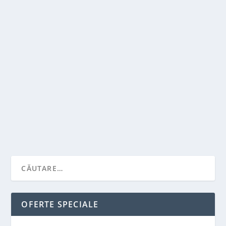
SISTEM DE IRIGARE PRIN PICURARE: CE ESTE
SI CUM SE INSTALEAZA
de
Victor Neagu
|
sept. 5, 2022
|
Antreprenori
|
0
|
Cultivarea prin sistemul de irigare prin picurare este
utilizata pe scara larga atat in livezile...
CITEŞTE MAI MULT
OFERTE SPECIALE