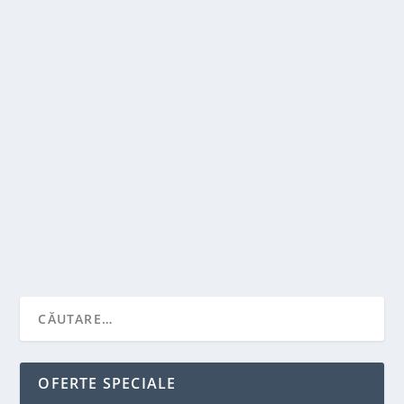
GINECOLOG – CAND SI DE CE SA IL
CONSULTI?
de
Victor Neagu
|
apr. 29, 2022
|
Recomandari
|
0
|
Medicul ginecolog este specialistul in sistemul
reproducator feminin, contraceptie, sarcina si...
CITEŞTE MAI MULT
OFERTE SPECIALE