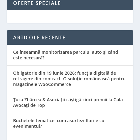
OFERTE SPECIALE
ARTICOLE RECENTE
Ce înseamnă monitorizarea parcului auto și când
este necesară?
Obligatorie din 19 iunie 2026: funcția digitală de
retragere din contract. O soluție românească pentru
magazinele WooCommerce
Țuca Zbârcea & Asociații câștigă cinci premii la Gala
Avocați de Top
Buchetele tematice: cum asortezi florile cu
evenimentul?