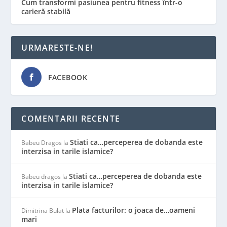
Cum transformi pasiunea pentru fitness într-o
carieră stabilă
URMARESTE-NE!
FACEBOOK
COMENTARII RECENTE
Stiati ca…perceperea de dobanda este
Babeu Dragos
la
interzisa in tarile islamice?
Stiati ca…perceperea de dobanda este
Babeu dragos
la
interzisa in tarile islamice?
Plata facturilor: o joaca de…oameni
Dimitrina Bulat
la
mari