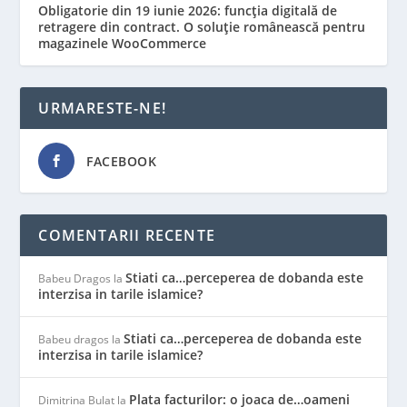
Obligatorie din 19 iunie 2026: funcția digitală de
retragere din contract. O soluție românească pentru
magazinele WooCommerce
URMARESTE-NE!
FACEBOOK
COMENTARII RECENTE
Stiati ca…perceperea de dobanda este
Babeu Dragos
la
interzisa in tarile islamice?
Stiati ca…perceperea de dobanda este
Babeu dragos
la
interzisa in tarile islamice?
Plata facturilor: o joaca de…oameni
Dimitrina Bulat
la