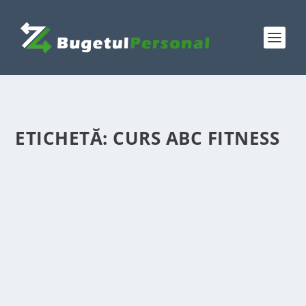
ETICHETĂ:
CURS ABC FITNESS
CUM TRANSFORMI PASIUNEA PENTRU
FITNESS ÎNTR-O CARIERĂ STABILĂ
de
Victor Neagu
|
iul. 3, 2026
|
Featured
|
0
|
Descoperă cum un curs acreditat de instructor de
fitness te poate ajuta să transformi pasiunea pentru
sport într-o profesie bine plătită și respectată. Află
detalii despre programul de formare, module și
oportunități.