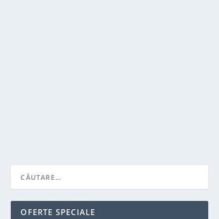
CATEVA MOTIVE PENTRU A-L ANGAJA PE
MOS CRACIUN
de
Victor Neagu
|
nov. 29, 2021
|
Solutii pentru casa
,
Stiai ca...?
|
0
|
Fie prin agentie, prin recomandare sau prin anunt,
inchirierea unui Mos Craciun garanteaza...
CITEŞTE MAI MULT
OFERTE SPECIALE