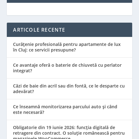
ARTICOLE RECENTE
Curățenie profesională pentru apartamente de lux
în Cluj: ce servicii presupune?
Ce avantaje oferă o baterie de chiuvetă cu perlator
integrat?
Căzi de baie din acril sau din fontă, ce le desparte cu
adevărat?
Ce înseamnă monitorizarea parcului auto și când
este necesară?
Obligatorie din 19 iunie 2026: funcția digitală de
retragere din contract. O soluție românească pentru
magazinele WooCommerce