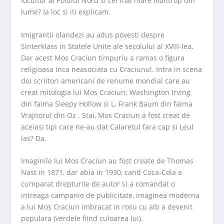
locuitor al Polului Nord si cel mai mare filantrop din
lume? Ia loc si iti explicam.
Imigrantii olandezi au adus povesti despre
Sinterklass in Statele Unite ale secolului al XVIII-lea.
Dar acest Mos Craciun timpuriu a ramas o figura
religioasa inca neasociata cu Craciunul. Intra in scena
doi scriitori americani de renume mondial care au
creat mitologia lui Mos Craciun: Washington Irving
din faima Sleepy Hollow si L. Frank Baum din faima
Vrajitorul din Oz . Stai, Mos Craciun a fost creat de
aceiasi tipi care ne-au dat Calaretul fara cap si Leul
las? Da.
Imaginile lui Mos Craciun au fost create de Thomas
Nast in 1871, dar abia in 1930, cand Coca-Cola a
cumparat drepturile de autor si a comandat o
intreaga campanie de publicitate, imaginea moderna
a lui Mos Craciun imbracat in rosu cu alb a devenit
populara (verdele fiind culoarea lui).