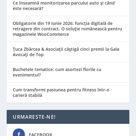
Ce înseamnă monitorizarea parcului auto și când
este necesară?
Obligatorie din 19 iunie 2026: funcția digitală de
retragere din contract. O soluție românească pentru
magazinele WooCommerce
Țuca Zbârcea & Asociații câștigă cinci premii la Gala
Avocați de Top
Buchetele tematice: cum asortezi florile cu
evenimentul?
Cum transformi pasiunea pentru fitness într-o
carieră stabilă
URMARESTE-NE!
FACEBOOK