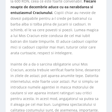
la 600 RON, ceea ce este foarte convenabil.
Fiecare
noapte de decembrie aduce cu ea nerabdarea si
entuziasmul Craciunului
.
Copiii chiar au nevoie de
dovezi palpabile pentru a-l crede pe batranul cu
barba alba si tolba plina de jucarii si cadouri. In
schimb, el le va cere povesti si poezii. Lumea magica
a lui Mos Craciun este condusa de cel mai iubit
batran din toate timpurile. El aduce cadouri copiilor
mici si cadouri copiilor mai mari, tuturor celor care
arata curtoazie, respect si intelegere.
Inainte de a da o sarcina obligatorie unui Mos
Craciun, acesta trebuie verificat foarte bine, deoarece
in zilele de astazi, pot aparea anumite tepe. Datorita
internetului, este foarte usor astazi. Pur si simplu se
introduce numele agentiei in masca motorului de
cautare si vor aparea instant ratinguri sau critici
pentru acesta. In acest mod, angajatorul va putea sa
il aleaga pe cel mai bun. Lungimea spectacolului si
calitatea costumului sunt, de asemenea, importante.