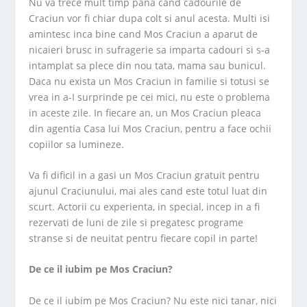
Nu va trece mult timp pana cand cadourile de
Craciun vor fi chiar dupa colt si anul acesta. Multi isi
amintesc inca bine cand Mos Craciun a aparut de
nicaieri brusc in sufragerie sa imparta cadouri si s-a
intamplat sa plece din nou tata, mama sau bunicul.
Daca nu exista un Mos Craciun in familie si totusi se
vrea in a-I surprinde pe cei mici, nu este o problema
in aceste zile. In fiecare an, un Mos Craciun pleaca
din agentia Casa lui Mos Craciun, pentru a face ochii
copiilor sa lumineze.
Va fi dificil in a gasi un Mos Craciun gratuit pentru
ajunul Craciunului, mai ales cand este totul luat din
scurt. Actorii cu experienta, in special, incep in a fi
rezervati de luni de zile si pregatesc programe
stranse si de neuitat pentru fiecare copil in parte!
De ce il iubim pe Mos Craciun?
De ce il iubim pe Mos Craciun? Nu este nici tanar, nici