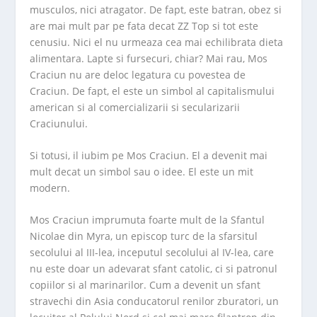
musculos, nici atragator. De fapt, este batran, obez si
are mai mult par pe fata decat ZZ Top si tot este
cenusiu. Nici el nu urmeaza cea mai echilibrata dieta
alimentara. Lapte si fursecuri, chiar? Mai rau, Mos
Craciun nu are deloc legatura cu povestea de
Craciun. De fapt, el este un simbol al capitalismului
american si al comercializarii si secularizarii
Craciunului.
Si totusi, il iubim pe Mos Craciun. El a devenit mai
mult decat un simbol sau o idee. El este un mit
modern.
Mos Craciun imprumuta foarte mult de la Sfantul
Nicolae din Myra, un episcop turc de la sfarsitul
secolului al III-lea, inceputul secolului al IV-lea, care
nu este doar un adevarat sfant catolic, ci si patronul
copiilor si al marinarilor. Cum a devenit un sfant
stravechi din Asia conducatorul renilor zburatori, un