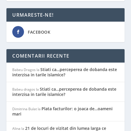
URMARESTE-NE!
FACEBOOK
COMENTARII RECENTE
Stiati ca…perceperea de dobanda este
Babeu Dragos
la
interzisa in tarile islamice?
Stiati ca…perceperea de dobanda este
Babeu dragos
la
interzisa in tarile islamice?
Plata facturilor: o joaca de…oameni
Dimitrina Bulat
la
mari
21 de locuri de vizitat din lumea larga ce
Alina
la