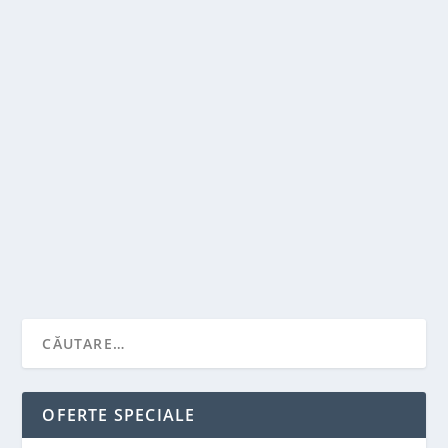
CE TE POTI JUCA ANUL ACESTA PE TELEFON?
de
Victor Neagu
|
iun. 9, 2021
|
Recomandari
,
Stiai ca...?
|
0
|
Daca esti jucator de mult timp, stii foarte bine cine
este. Hitman, agentul 47, un asasin numit...
CITEŞTE MAI MULT
OFERTE SPECIALE