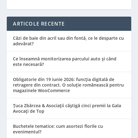
ARTICOLE RECENTE
Căzi de baie din acril sau din fontă, ce le desparte cu
adevărat?
Ce înseamnă monitorizarea parcului auto și când
este necesară?
Obligatorie din 19 iunie 2026: funcția digitală de
retragere din contract. O soluție românească pentru
magazinele WooCommerce
Țuca Zbârcea & Asociații câștigă cinci premii la Gala
Avocați de Top
Buchetele tematice: cum asortezi florile cu
evenimentul?