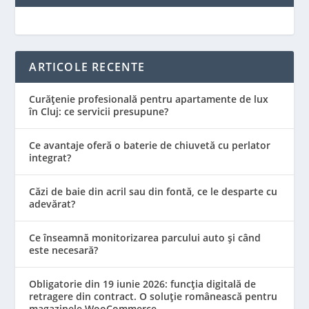
ARTICOLE RECENTE
Curățenie profesională pentru apartamente de lux
în Cluj: ce servicii presupune?
Ce avantaje oferă o baterie de chiuvetă cu perlator
integrat?
Căzi de baie din acril sau din fontă, ce le desparte cu
adevărat?
Ce înseamnă monitorizarea parcului auto și când
este necesară?
Obligatorie din 19 iunie 2026: funcția digitală de
retragere din contract. O soluție românească pentru
magazinele WooCommerce