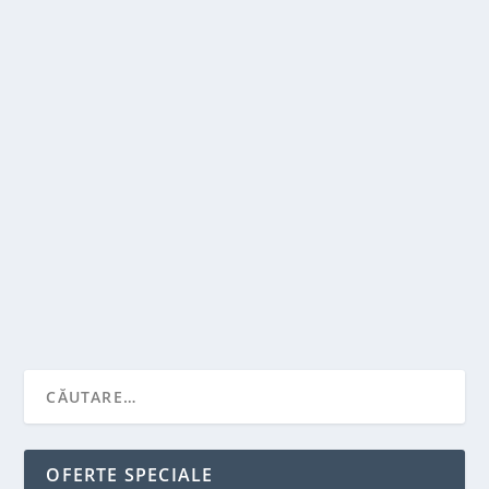
TOP 5 SOFTWARE DE TRANSFER TELEFONIC
DE DATE
de
Victor Neagu
|
iul. 16, 2021
|
Recomandari
,
Stiai ca...?
|
0
|
Exista multe produse pentru a face oamenii mai
fericiti. La fel ca smartphone-urile sau alte...
CITEŞTE MAI MULT
OFERTE SPECIALE