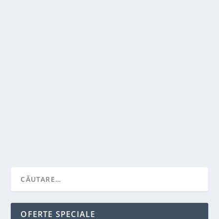
CATE TIPURI DE IMPRIMANTE EXISTA?
de
Victor Neagu
|
mai 2, 2022
|
Solutii pentru casa
|
0
|
In domeniul publicitatii si designului,
cunoasterea tipurilor de imprimante este de baza,
deoarece...
CITEŞTE MAI MULT
OFERTE SPECIALE