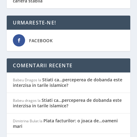
carieră stabilă
URMARESTE-NE!
FACEBOOK
COMENTARII RECENTE
Stiati ca…perceperea de dobanda este
Babeu Dragos
la
interzisa in tarile islamice?
Stiati ca…perceperea de dobanda este
Babeu dragos
la
interzisa in tarile islamice?
Plata facturilor: o joaca de…oameni
Dimitrina Bulat
la
mari