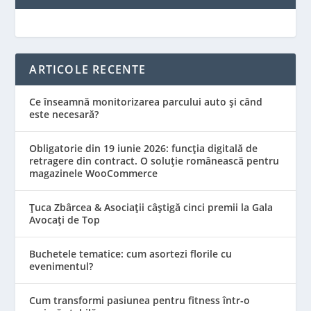
ARTICOLE RECENTE
Ce înseamnă monitorizarea parcului auto și când
este necesară?
Obligatorie din 19 iunie 2026: funcția digitală de
retragere din contract. O soluție românească pentru
magazinele WooCommerce
Țuca Zbârcea & Asociații câștigă cinci premii la Gala
Avocați de Top
Buchetele tematice: cum asortezi florile cu
evenimentul?
Cum transformi pasiunea pentru fitness într-o