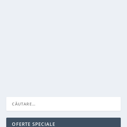
TIPURILE DE COSURI PENTRU SOBE
de
Victor Neagu
|
mai 5, 2023
|
Recomandari
,
Solutii pentru casa
|
0
|
Un cos de fum este o componenta importanta a unui
sistem de incalzire cu soba, deoarece este...
CITEŞTE MAI MULT
OFERTE SPECIALE