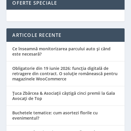
OFERTE SPECIALE
ARTICOLE RECENTE
Ce înseamnă monitorizarea parcului auto și când
este necesară?
Obligatorie din 19 iunie 2026: funcția digitală de
retragere din contract. O soluție românească pentru
magazinele WooCommerce
Țuca Zbârcea & Asociații câștigă cinci premii la Gala
Avocați de Top
Buchetele tematice: cum asortezi florile cu
evenimentul?