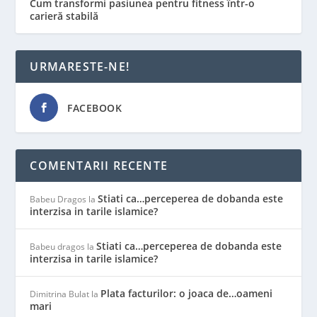
Cum transformi pasiunea pentru fitness într-o
carieră stabilă
URMARESTE-NE!
FACEBOOK
COMENTARII RECENTE
Stiati ca…perceperea de dobanda este
Babeu Dragos
la
interzisa in tarile islamice?
Stiati ca…perceperea de dobanda este
Babeu dragos
la
interzisa in tarile islamice?
Plata facturilor: o joaca de…oameni
Dimitrina Bulat
la
mari