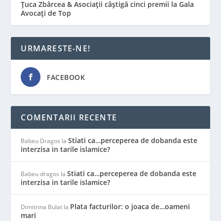
Țuca Zbârcea & Asociații câștigă cinci premii la Gala
Avocați de Top
URMARESTE-NE!
FACEBOOK
COMENTARII RECENTE
Stiati ca…perceperea de dobanda este
Babeu Dragos
la
interzisa in tarile islamice?
Stiati ca…perceperea de dobanda este
Babeu dragos
la
interzisa in tarile islamice?
Plata facturilor: o joaca de…oameni
Dimitrina Bulat
la
mari