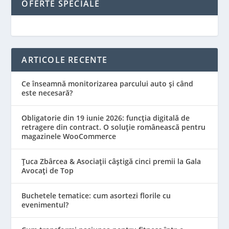
OFERTE SPECIALE
ARTICOLE RECENTE
Ce înseamnă monitorizarea parcului auto și când
este necesară?
Obligatorie din 19 iunie 2026: funcția digitală de
retragere din contract. O soluție românească pentru
magazinele WooCommerce
Țuca Zbârcea & Asociații câștigă cinci premii la Gala
Avocați de Top
Buchetele tematice: cum asortezi florile cu
evenimentul?