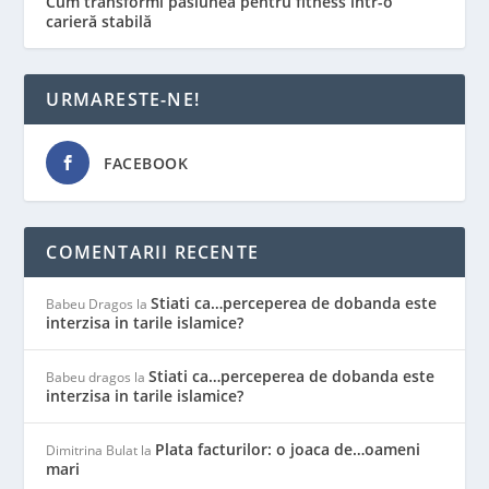
Cum transformi pasiunea pentru fitness într-o
carieră stabilă
URMARESTE-NE!
FACEBOOK
COMENTARII RECENTE
Stiati ca…perceperea de dobanda este
Babeu Dragos
la
interzisa in tarile islamice?
Stiati ca…perceperea de dobanda este
Babeu dragos
la
interzisa in tarile islamice?
Plata facturilor: o joaca de…oameni
Dimitrina Bulat
la
mari