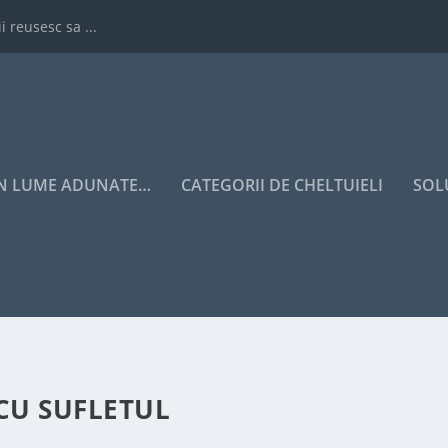
i reusesc sa ...
IN LUME ADUNATE…
CATEGORII DE CHELTUIELI
SOL
CU SUFLETUL