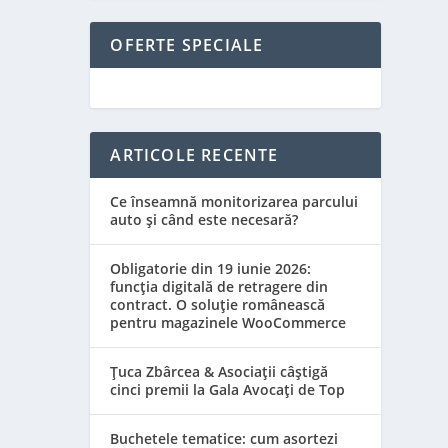
OFERTE SPECIALE
ARTICOLE RECENTE
Ce înseamnă monitorizarea parcului
auto și când este necesară?
Obligatorie din 19 iunie 2026:
funcția digitală de retragere din
contract. O soluție românească
pentru magazinele WooCommerce
Țuca Zbârcea & Asociații câștigă
cinci premii la Gala Avocați de Top
Buchetele tematice: cum asortezi