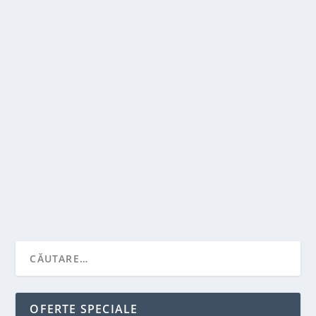
SFATURI SI GHID PENTRU A CUMPARA O
CASCA BLUETOOTH
de
Victor Neagu
|
ian. 25, 2022
|
Stiai ca...?
|
0
|
Daca sunteti pe cale sa cumparati casti wireless,
inainte de a face pasul, va recomandam sa...
CITEŞTE MAI MULT
OFERTE SPECIALE