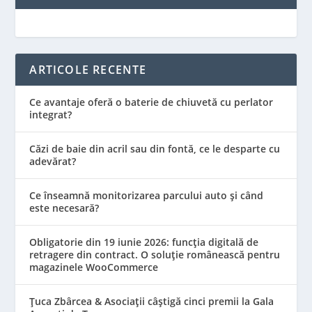
ARTICOLE RECENTE
Ce avantaje oferă o baterie de chiuvetă cu perlator
integrat?
Căzi de baie din acril sau din fontă, ce le desparte cu
adevărat?
Ce înseamnă monitorizarea parcului auto și când
este necesară?
Obligatorie din 19 iunie 2026: funcția digitală de
retragere din contract. O soluție românească pentru
magazinele WooCommerce
Țuca Zbârcea & Asociații câștigă cinci premii la Gala