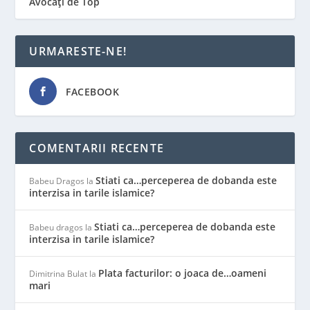
Avocați de Top
URMARESTE-NE!
FACEBOOK
COMENTARII RECENTE
Stiati ca…perceperea de dobanda este
Babeu Dragos
la
interzisa in tarile islamice?
Stiati ca…perceperea de dobanda este
Babeu dragos
la
interzisa in tarile islamice?
Plata facturilor: o joaca de…oameni
Dimitrina Bulat
la
mari