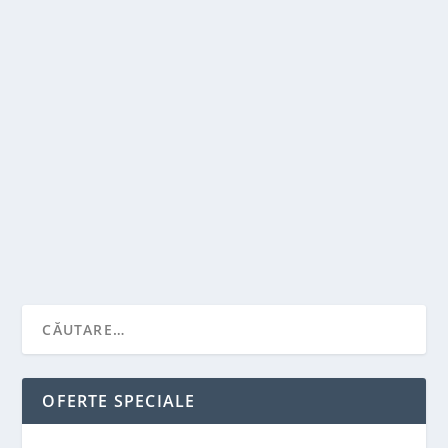
GINECOLOG – CAND SI DE CE SA IL
CONSULTI?
de
Victor Neagu
|
apr. 29, 2022
|
Recomandari
|
0
|
Medicul ginecolog este specialistul in sistemul
reproducator feminin, contraceptie, sarcina si...
CITEŞTE MAI MULT
OFERTE SPECIALE