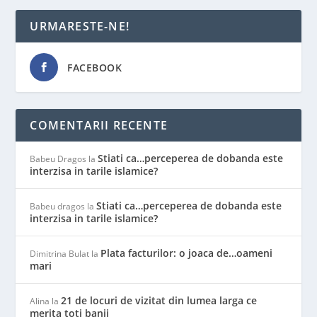
URMARESTE-NE!
FACEBOOK
COMENTARII RECENTE
Stiati ca…perceperea de dobanda este
Babeu Dragos
la
interzisa in tarile islamice?
Stiati ca…perceperea de dobanda este
Babeu dragos
la
interzisa in tarile islamice?
Plata facturilor: o joaca de…oameni
Dimitrina Bulat
la
mari
21 de locuri de vizitat din lumea larga ce
Alina
la
merita toti banii