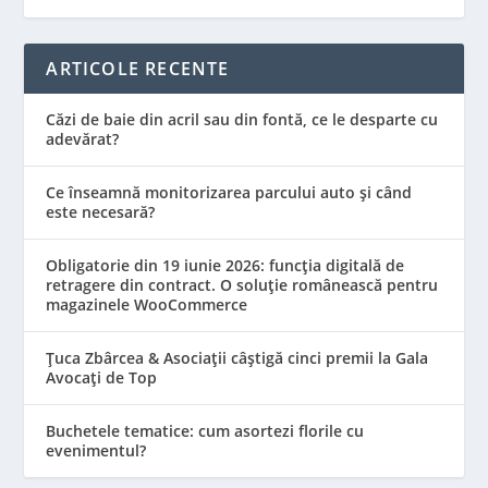
ARTICOLE RECENTE
Căzi de baie din acril sau din fontă, ce le desparte cu
adevărat?
Ce înseamnă monitorizarea parcului auto și când
este necesară?
Obligatorie din 19 iunie 2026: funcția digitală de
retragere din contract. O soluție românească pentru
magazinele WooCommerce
Țuca Zbârcea & Asociații câștigă cinci premii la Gala
Avocați de Top
Buchetele tematice: cum asortezi florile cu
evenimentul?