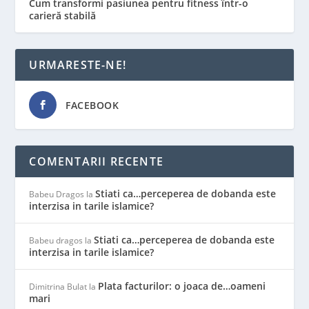
Cum transformi pasiunea pentru fitness într-o
carieră stabilă
URMARESTE-NE!
FACEBOOK
COMENTARII RECENTE
Stiati ca…perceperea de dobanda este
Babeu Dragos
la
interzisa in tarile islamice?
Stiati ca…perceperea de dobanda este
Babeu dragos
la
interzisa in tarile islamice?
Plata facturilor: o joaca de…oameni
Dimitrina Bulat
la
mari