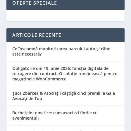
OFERTE SPECIALE
ARTICOLE RECENTE
Ce înseamnă monitorizarea parcului auto și când
este necesară?
Obligatorie din 19 iunie 2026: funcția digitală de
retragere din contract. O soluție românească pentru
magazinele WooCommerce
Țuca Zbârcea & Asociații câștigă cinci premii la Gala
Avocați de Top
Buchetele tematice: cum asortezi florile cu
evenimentul?