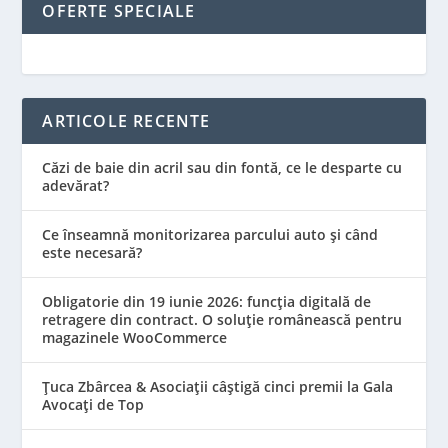
OFERTE SPECIALE
ARTICOLE RECENTE
Căzi de baie din acril sau din fontă, ce le desparte cu
adevărat?
Ce înseamnă monitorizarea parcului auto și când
este necesară?
Obligatorie din 19 iunie 2026: funcția digitală de
retragere din contract. O soluție românească pentru
magazinele WooCommerce
Țuca Zbârcea & Asociații câștigă cinci premii la Gala
Avocați de Top