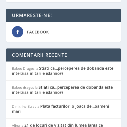
URMARESTE-NE!
FACEBOOK
COMENTARII RECENTE
Stiati ca…perceperea de dobanda este
Babeu Dragos
la
interzisa in tarile islamice?
Stiati ca…perceperea de dobanda este
Babeu dragos
la
interzisa in tarile islamice?
Plata facturilor: o joaca de…oameni
Dimitrina Bulat
la
mari
21 de locuri de vizitat din lumea larga ce
Alina
la