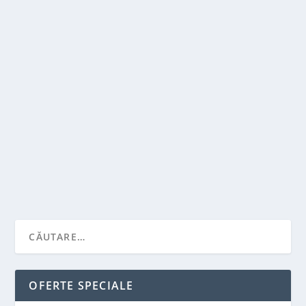
JOCURI INTERESANTE PENTRU TELEFON
de
Victor Neagu
|
sept. 20, 2021
|
Featured
|
0
|
Inainte de a instala jocurile de mai jos pentru
telefonul tau, nu uita sa iti pui si o husa de...
CITEŞTE MAI MULT
OFERTE SPECIALE