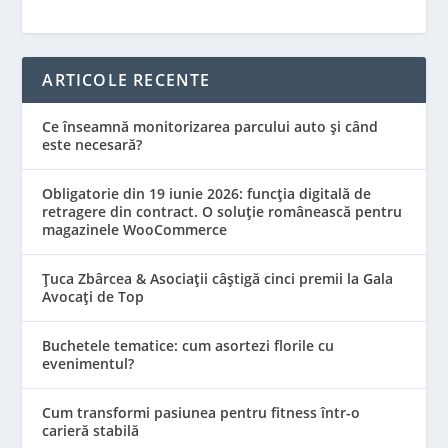
ARTICOLE RECENTE
Ce înseamnă monitorizarea parcului auto și când
este necesară?
Obligatorie din 19 iunie 2026: funcția digitală de
retragere din contract. O soluție românească pentru
magazinele WooCommerce
Țuca Zbârcea & Asociații câștigă cinci premii la Gala
Avocați de Top
Buchetele tematice: cum asortezi florile cu
evenimentul?
Cum transformi pasiunea pentru fitness într-o
carieră stabilă