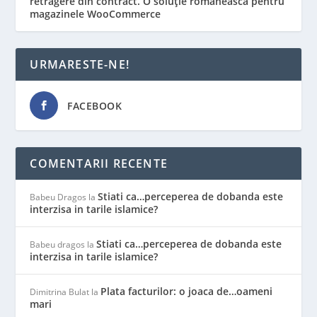
retragere din contract. O soluție românească pentru
magazinele WooCommerce
URMARESTE-NE!
FACEBOOK
COMENTARII RECENTE
Stiati ca…perceperea de dobanda este
Babeu Dragos
la
interzisa in tarile islamice?
Stiati ca…perceperea de dobanda este
Babeu dragos
la
interzisa in tarile islamice?
Plata facturilor: o joaca de…oameni
Dimitrina Bulat
la
mari