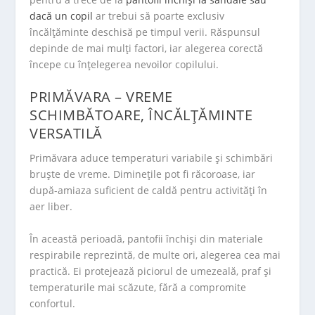
dacă un copil
ar trebui să poarte exclusiv
încălțăminte deschisă pe timpul verii. Răspunsul
depinde de mai mulți factori, iar alegerea corectă
începe cu înțelegerea nevoilor copilului.
PRIMĂVARA – VREME
SCHIMBĂTOARE, ÎNCĂLȚĂMINTE
VERSATILĂ
Primăvara aduce temperaturi variabile și schimbări
bruște de vreme. Diminețile pot fi răcoroase, iar
după-amiaza suficient de caldă pentru activități în
aer liber.
În această perioadă, pantofii închiși din materiale
respirabile reprezintă, de multe ori, alegerea cea mai
practică. Ei protejează piciorul de umezeală, praf și
temperaturile mai scăzute, fără a compromite
confortul.