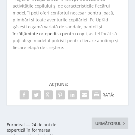
activitățile copilului și de caracteristicile fiecărui
model, îi poți oferi confortul necesar pentru joacă,
plimbări și toate aventurile copilăriei. Pe UpKid
găsești o gamă variată de sandale, pantofi și
încălțăminte ortopedica pentru copii
, astfel încât să
poți alege modelul potrivit pentru fiecare anotimp și
fiecare etapă de creștere.
ACȚIUNE:
RATĂ:
URMĂTORUL
Eurodeal — 24 de ani de
expertiză în formarea