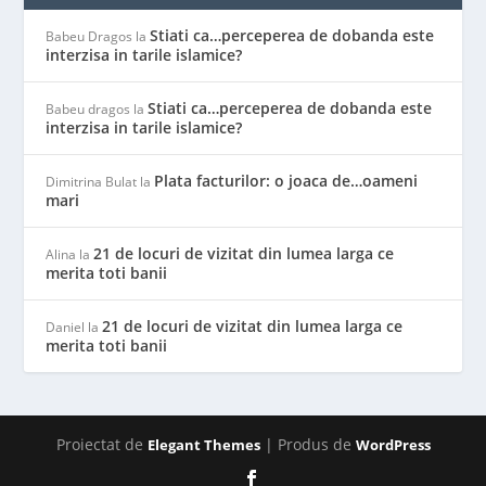
Stiati ca…perceperea de dobanda este
Babeu Dragos
la
interzisa in tarile islamice?
Stiati ca…perceperea de dobanda este
Babeu dragos
la
interzisa in tarile islamice?
Plata facturilor: o joaca de…oameni
Dimitrina Bulat
la
mari
21 de locuri de vizitat din lumea larga ce
Alina
la
merita toti banii
21 de locuri de vizitat din lumea larga ce
Daniel
la
merita toti banii
Proiectat de
| Produs de
Elegant Themes
WordPress