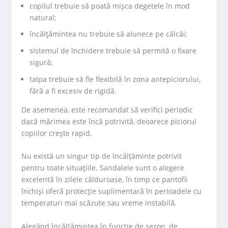
copilul trebuie să poată mișca degetele în mod
natural;
încălțămintea nu trebuie să alunece pe călcâi;
sistemul de închidere trebuie să permită o fixare
sigură;
talpa trebuie să fie flexibilă în zona antepiciorului,
fără a fi excesiv de rigidă.
De asemenea, este recomandat să verifici periodic
dacă mărimea este încă potrivită, deoarece piciorul
copiilor crește rapid.
Nu există un singur tip de încălțăminte potrivit
pentru toate situațiile. Sandalele sunt o alegere
excelentă în zilele călduroase, în timp ce pantofii
închiși oferă protecție suplimentară în perioadele cu
temperaturi mai scăzute sau vreme instabilă.
Alegând încălțămintea în funcție de sezon, de