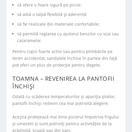
să ofere o fixare sigură pe picior;
să aibă o talpă flexibilă și aderentă;
să fie realizate din materiale confortabile;
să permită reglarea cu ajutorul benzilor cu scai sau
cataramelor.
Pentru copiii foarte activi sau pentru plimbările pe
teren accidentat, sandalele închise în partea din față
pot oferi un plus de protecție pentru degete.
TOAMNA – REVENIREA LA PANTOFII
ÎNCHIȘI
Odată cu scăderea temperaturilor și apariția ploilor,
pantofii închiși redevin cea mai potrivită alegere.
Aceștia protejează mai bine piciorul împotriva frigului
și umezelii și sunt potriviți pentru activitățile de la
grădiniță, școală sau din parc.