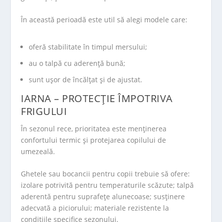
În această perioadă este util să alegi modele care:
oferă stabilitate în timpul mersului;
au o talpă cu aderență bună;
sunt ușor de încălțat și de ajustat.
IARNA – PROTECȚIE ÎMPOTRIVA
FRIGULUI
În sezonul rece, prioritatea este menținerea
confortului termic și protejarea copilului de
umezeală.
Ghetele sau bocancii pentru copii trebuie să ofere:
izolare potrivită pentru temperaturile scăzute; talpă
aderentă pentru suprafețe alunecoase; susținere
adecvată a piciorului; materiale rezistente la
condițiile specifice sezonului.