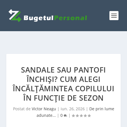
SANDALE SAU PANTOFI
ÎNCHIȘI? CUM ALEGI
ÎNCĂLȚĂMINTEA COPILULUI
ÎN FUNCȚIE DE SEZON
Postat de
Victor Neagu
|
iun. 26, 2026
|
De prin lume
adunate...
|
0
|