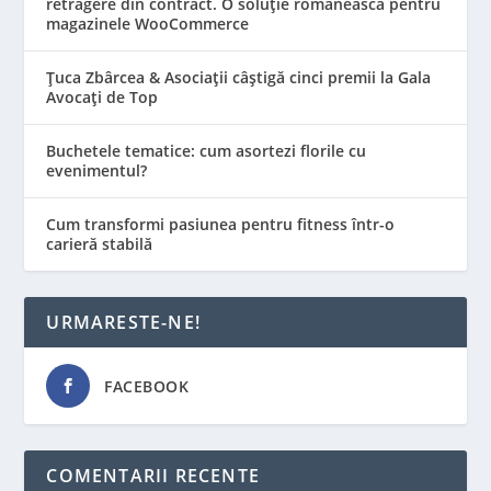
retragere din contract. O soluție românească pentru
magazinele WooCommerce
Țuca Zbârcea & Asociații câștigă cinci premii la Gala
Avocați de Top
Buchetele tematice: cum asortezi florile cu
evenimentul?
Cum transformi pasiunea pentru fitness într-o
carieră stabilă
URMARESTE-NE!
FACEBOOK
COMENTARII RECENTE