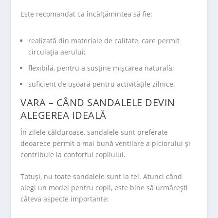
Este recomandat ca încălțămintea să fie:
realizată din materiale de calitate, care permit
circulația aerului;
flexibilă, pentru a susține mișcarea naturală;
suficient de ușoară pentru activitățile zilnice.
VARA – CÂND SANDALELE DEVIN
ALEGEREA IDEALĂ
În zilele călduroase, sandalele sunt preferate
deoarece permit o mai bună ventilare a piciorului și
contribuie la confortul copilului.
Totuși, nu toate sandalele sunt la fel. Atunci când
alegi un model pentru copil, este bine să urmărești
câteva aspecte importante: