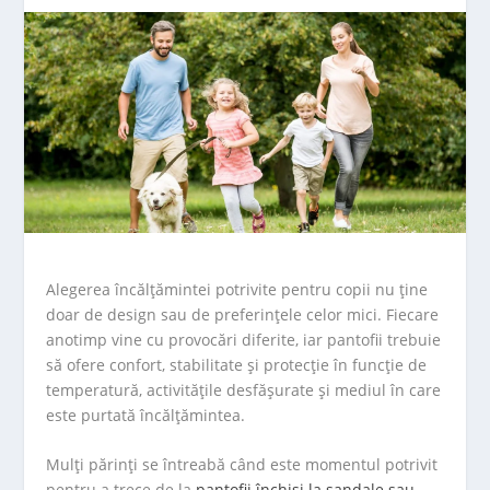
Alegerea încălțămintei potrivite pentru copii nu ține
doar de design sau de preferințele celor mici. Fiecare
anotimp vine cu provocări diferite, iar pantofii trebuie
să ofere confort, stabilitate și protecție în funcție de
temperatură, activitățile desfășurate și mediul în care
este purtată încălțămintea.
Mulți părinți se întreabă când este momentul potrivit
pentru a trece de la
pantofii închiși la sandale sau