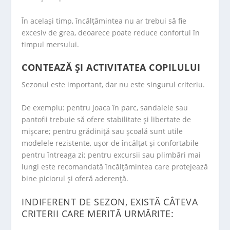
În același timp, încălțămintea nu ar trebui să fie
excesiv de grea, deoarece poate reduce confortul în
timpul mersului.
CONTEAZĂ ȘI ACTIVITATEA COPILULUI
Sezonul este important, dar nu este singurul criteriu.
De exemplu: pentru joaca în parc, sandalele sau
pantofii trebuie să ofere stabilitate și libertate de
mișcare; pentru grădiniță sau școală sunt utile
modelele rezistente, ușor de încălțat și confortabile
pentru întreaga zi; pentru excursii sau plimbări mai
lungi este recomandată încălțămintea care protejează
bine piciorul și oferă aderență.
INDIFERENT DE SEZON, EXISTĂ CÂTEVA
CRITERII CARE MERITĂ URMĂRITE: