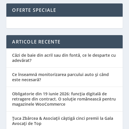
OFERTE SPECIALE
ARTICOLE RECENTE
Căzi de baie din acril sau din fontă, ce le desparte cu
adevărat?
Ce înseamnă monitorizarea parcului auto și când
este necesară?
Obligatorie din 19 iunie 2026: funcția digitală de
retragere din contract. O soluție românească pentru
magazinele WooCommerce
Țuca Zbârcea & Asociații câștigă cinci premii la Gala
Avocați de Top