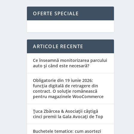
OFERTE SPECIALE
ARTICOLE RECENTE
Ce înseamnă monitorizarea parcului
auto și când este necesară?
Obligatorie din 19 iunie 2026:
funcția digitală de retragere din
contract. O soluție românească
pentru magazinele WooCommerce
Țuca Zbârcea & Asociații câștigă
cinci premii la Gala Avocați de Top
Buchetele tematice: cum asortezi