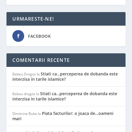
URMARESTE-NE!
FACEBOOK
COMENTARII RECENTE
Stiati ca…perceperea de dobanda este
Babeu Dragos
la
interzisa in tarile islamice?
Stiati ca…perceperea de dobanda este
Babeu dragos
la
interzisa in tarile islamice?
Plata facturilor: o joaca de…oameni
Dimitrina Bulat
la
mari