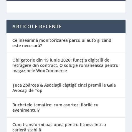
ARTICOLE RECENTE
Ce înseamnă monitorizarea parcului auto și când
este necesară?
Obligatorie din 19 iunie 2026: funcția digitală de
retragere din contract. O soluție românească pentru
magazinele WooCommerce
Țuca Zbârcea & Asociații câștigă cinci premii la Gala
Avocați de Top
Buchetele tematice: cum asortezi florile cu
evenimentul?
Cum transformi pasiunea pentru fitness într-o
carieră stabilă