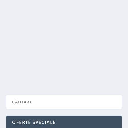
IMPORTANTA PUBLICITATII SI SUCCESUL IN
AFACERI
de
Victor Neagu
|
dec. 30, 2021
|
Antreprenori
|
0
|
Publicitatea a incetat sa mai fie optionala pentru o
afacere si a devenit un element indispensabil...
CITEŞTE MAI MULT
OFERTE SPECIALE