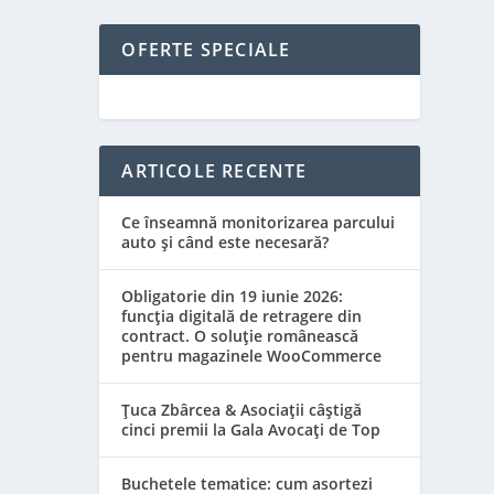
OFERTE SPECIALE
ARTICOLE RECENTE
Ce înseamnă monitorizarea parcului
auto și când este necesară?
Obligatorie din 19 iunie 2026:
funcția digitală de retragere din
contract. O soluție românească
pentru magazinele WooCommerce
Țuca Zbârcea & Asociații câștigă
cinci premii la Gala Avocați de Top
Buchetele tematice: cum asortezi