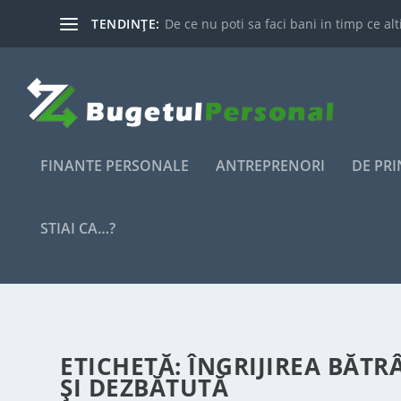
TENDINȚE:
De ce nu poti sa faci bani in timp ce alti
FINANTE PERSONALE
ANTREPRENORI
DE PR
STIAI CA…?
ETICHETĂ:
ÎNGRIJIREA BĂT
ȘI DEZBĂTUTĂ