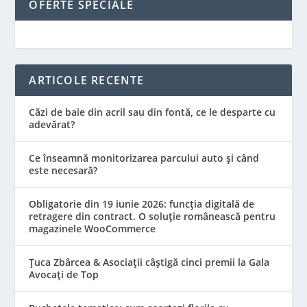
OFERTE SPECIALE
ARTICOLE RECENTE
Căzi de baie din acril sau din fontă, ce le desparte cu
adevărat?
Ce înseamnă monitorizarea parcului auto și când
este necesară?
Obligatorie din 19 iunie 2026: funcția digitală de
retragere din contract. O soluție românească pentru
magazinele WooCommerce
Țuca Zbârcea & Asociații câștigă cinci premii la Gala
Avocați de Top