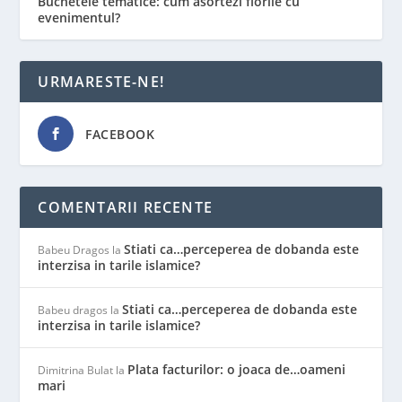
Buchetele tematice: cum asortezi florile cu
evenimentul?
URMARESTE-NE!
FACEBOOK
COMENTARII RECENTE
Stiati ca…perceperea de dobanda este
Babeu Dragos
la
interzisa in tarile islamice?
Stiati ca…perceperea de dobanda este
Babeu dragos
la
interzisa in tarile islamice?
Plata facturilor: o joaca de…oameni
Dimitrina Bulat
la
mari