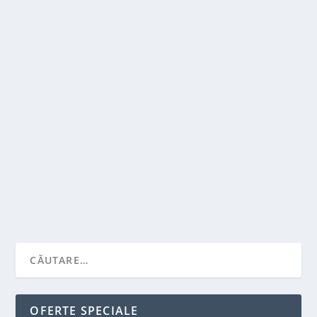
CARE SUNT AVANTAJELE DE A FI SKIPPER?
de
Victor Neagu
|
sept. 2, 2022
|
Recomandari
|
0
|
Daca doriti sa iesiti in natura si sa invatati lucruri noi,
daca doriti sa practicati un sport in...
CITEŞTE MAI MULT
OFERTE SPECIALE