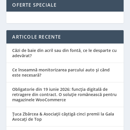
OFERTE SPECIALE
ARTICOLE RECENTE
Căzi de baie din acril sau din fontă, ce le desparte cu
adevărat?
Ce înseamnă monitorizarea parcului auto și când
este necesară?
Obligatorie din 19 iunie 2026: funcția digitală de
retragere din contract. O soluție românească pentru
magazinele WooCommerce
Țuca Zbârcea & Asociații câștigă cinci premii la Gala
Avocați de Top