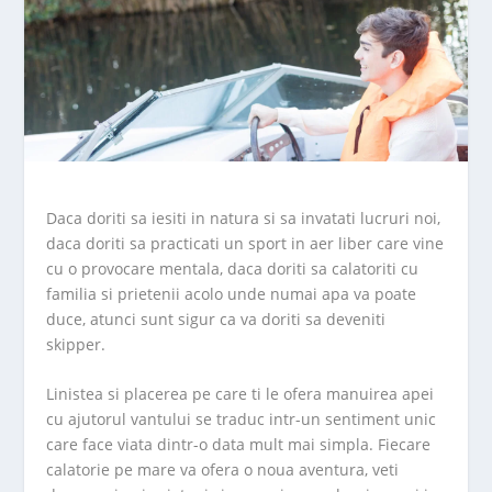
Daca doriti sa iesiti in natura si sa invatati lucruri noi,
daca doriti sa practicati un sport in aer liber care vine
cu o provocare mentala, daca doriti sa calatoriti cu
familia si prietenii acolo unde numai apa va poate
duce, atunci sunt sigur ca va doriti sa deveniti
skipper.
Linistea si placerea pe care ti le ofera manuirea apei
cu ajutorul vantului se traduc intr-un sentiment unic
care face viata dintr-o data mult mai simpla. Fiecare
calatorie pe mare va ofera o noua aventura, veti