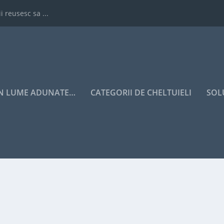
i reusesc sa ...
IN LUME ADUNATE…
CATEGORII DE CHELTUIELI
SOL