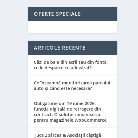
OFERTE SPECIALE
ARTICOLE RECENTE
Căzi de baie din acril sau din fontă,
ce le desparte cu adevărat?
Ce înseamnă monitorizarea parcului
auto și când este necesară?
Obligatorie din 19 iunie 2026:
funcția digitală de retragere din
contract. O soluție românească
pentru magazinele WooCommerce
Țuca Zbârcea & Asociații câștigă