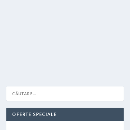
CE INSEAMNA SEO?
de
Victor Neagu
|
oct. 25, 2022
|
Stiai ca...?
|
0
|
SEO – iata definitia acestuia pe intelesul tuturor Cand
studiem diferitele discipline ale...
CITEŞTE MAI MULT
OFERTE SPECIALE