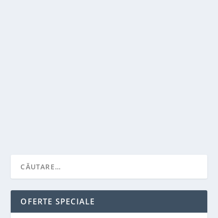
INDRAZNESTE O SEDINTA FOTO SENZUALA
CU O PORTJARTIERA
de
Victor Neagu
|
iun. 9, 2022
|
Stiai ca...?
|
0
|
Limbile rele tind sa se aprinda pentru fotografiile
sexy in lenjerie intima. Cu toate acestea, in...
CITEŞTE MAI MULT
OFERTE SPECIALE