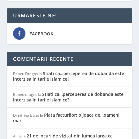
URMARESTE-NE!
FACEBOOK
COMENTARII RECENTE
Stiati ca…perceperea de dobanda este
Babeu Dragos
la
interzisa in tarile islamice?
Stiati ca…perceperea de dobanda este
Babeu dragos
la
interzisa in tarile islamice?
Plata facturilor: o joaca de…oameni
Dimitrina Bulat
la
mari
21 de locuri de vizitat din lumea larga ce
Alina
la