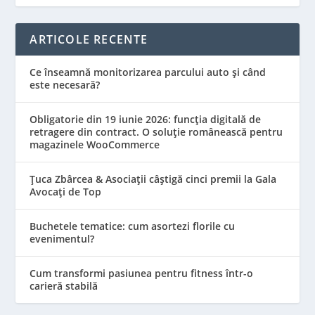
ARTICOLE RECENTE
Ce înseamnă monitorizarea parcului auto și când
este necesară?
Obligatorie din 19 iunie 2026: funcția digitală de
retragere din contract. O soluție românească pentru
magazinele WooCommerce
Țuca Zbârcea & Asociații câștigă cinci premii la Gala
Avocați de Top
Buchetele tematice: cum asortezi florile cu
evenimentul?
Cum transformi pasiunea pentru fitness într-o
carieră stabilă