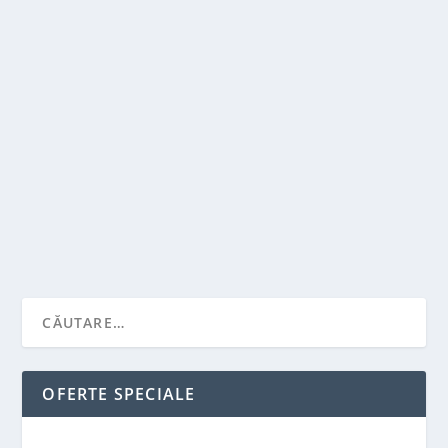
CE INSEAMNA SEO?
de
Victor Neagu
|
oct. 25, 2022
|
Stiai ca...?
|
0
|
SEO – iata definitia acestuia pe intelesul tuturor Cand
studiem diferitele discipline ale...
CITEŞTE MAI MULT
OFERTE SPECIALE