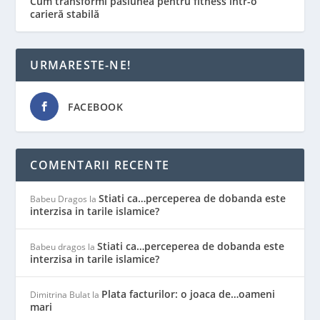
Cum transformi pasiunea pentru fitness într-o
carieră stabilă
URMARESTE-NE!
FACEBOOK
COMENTARII RECENTE
Stiati ca…perceperea de dobanda este
Babeu Dragos
la
interzisa in tarile islamice?
Stiati ca…perceperea de dobanda este
Babeu dragos
la
interzisa in tarile islamice?
Plata facturilor: o joaca de…oameni
Dimitrina Bulat
la
mari