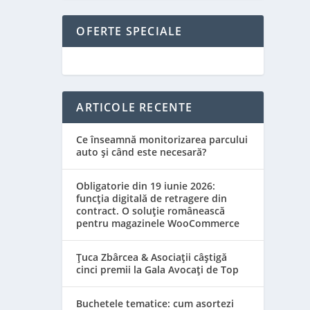
OFERTE SPECIALE
ARTICOLE RECENTE
Ce înseamnă monitorizarea parcului
auto și când este necesară?
Obligatorie din 19 iunie 2026:
funcția digitală de retragere din
contract. O soluție românească
pentru magazinele WooCommerce
Țuca Zbârcea & Asociații câștigă
cinci premii la Gala Avocați de Top
Buchetele tematice: cum asortezi