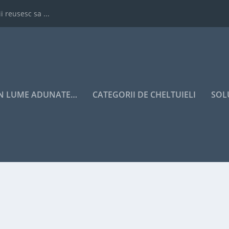
i reusesc sa ...
IN LUME ADUNATE…
CATEGORII DE CHELTUIELI
SOL