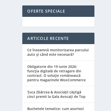
OFERTE SPECIALE
ARTICOLE RECENTE
Ce înseamnă monitorizarea parcului
auto și când este necesară?
Obligatorie din 19 iunie 2026:
funcția digitală de retragere din
contract. O soluție românească
pentru magazinele WooCommerce
Țuca Zbârcea & Asociații câștigă
cinci premii la Gala Avocați de Top
Buchetele tematice: cum asortezi