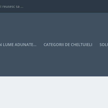
i reusesc sa ...
IN LUME ADUNATE…
CATEGORII DE CHELTUIELI
SOL