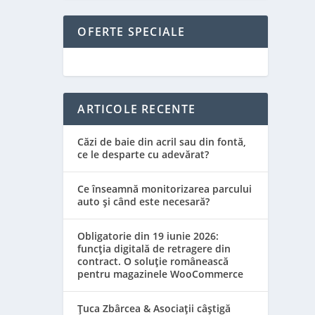
OFERTE SPECIALE
ARTICOLE RECENTE
Căzi de baie din acril sau din fontă,
ce le desparte cu adevărat?
Ce înseamnă monitorizarea parcului
auto și când este necesară?
Obligatorie din 19 iunie 2026:
funcția digitală de retragere din
contract. O soluție românească
pentru magazinele WooCommerce
Țuca Zbârcea & Asociații câștigă