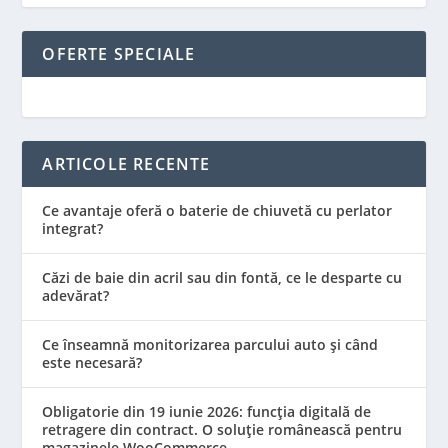
OFERTE SPECIALE
ARTICOLE RECENTE
Ce avantaje oferă o baterie de chiuvetă cu perlator
integrat?
Căzi de baie din acril sau din fontă, ce le desparte cu
adevărat?
Ce înseamnă monitorizarea parcului auto și când
este necesară?
Obligatorie din 19 iunie 2026: funcția digitală de
retragere din contract. O soluție românească pentru
magazinele WooCommerce