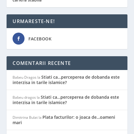
URMARESTE-NE!
FACEBOOK
COMENTARII RECENTE
Stiati ca…perceperea de dobanda este
Babeu Dragos
la
interzisa in tarile islamice?
Stiati ca…perceperea de dobanda este
Babeu dragos
la
interzisa in tarile islamice?
Plata facturilor: o joaca de…oameni
Dimitrina Bulat
la
mari