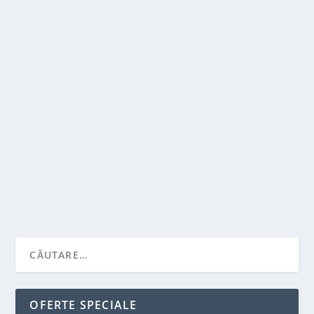
DE CE SA ALEG UN CARUCIOR PENTRU COPII
MODEL CYBEX GOLD?
de
Victor Neagu
|
dec. 30, 2022
|
Recomandari
|
0
|
Cybex este o companie renumita pentru produsele
sale de calitate pentru copii, inclusiv...
CITEŞTE MAI MULT
OFERTE SPECIALE