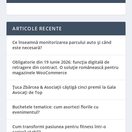
ARTICOLE RECENTE
Ce înseamnă monitorizarea parcului auto și când
este necesară?
Obligatorie din 19 iunie 2026: funcția digitală de
retragere din contract. O soluție românească pentru
magazinele WooCommerce
Țuca Zbârcea & Asociații câștigă cinci premii la Gala
Avocați de Top
Buchetele tematice: cum asortezi florile cu
evenimentul?
Cum transformi pasiunea pentru fitness într-o
carieră stabilă