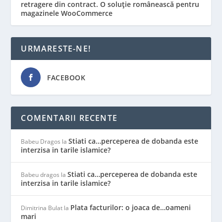
retragere din contract. O soluție românească pentru
magazinele WooCommerce
URMARESTE-NE!
FACEBOOK
COMENTARII RECENTE
Stiati ca…perceperea de dobanda este
Babeu Dragos
la
interzisa in tarile islamice?
Stiati ca…perceperea de dobanda este
Babeu dragos
la
interzisa in tarile islamice?
Plata facturilor: o joaca de…oameni
Dimitrina Bulat
la
mari