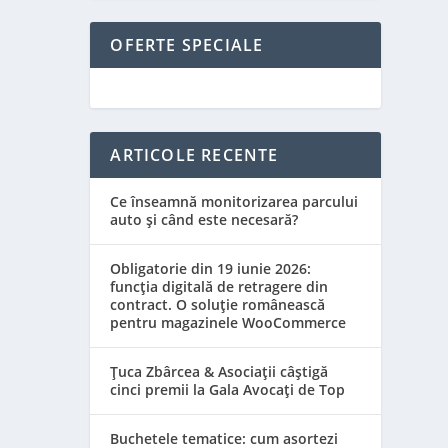
OFERTE SPECIALE
ARTICOLE RECENTE
Ce înseamnă monitorizarea parcului
auto și când este necesară?
Obligatorie din 19 iunie 2026:
funcția digitală de retragere din
contract. O soluție românească
pentru magazinele WooCommerce
Țuca Zbârcea & Asociații câștigă
cinci premii la Gala Avocați de Top
Buchetele tematice: cum asortezi