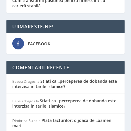
Cum transformi pasiunea pentru fitness într-o
carieră stabilă
URMARESTE-NE!
FACEBOOK
COMENTARII RECENTE
Stiati ca…perceperea de dobanda este
Babeu Dragos
la
interzisa in tarile islamice?
Stiati ca…perceperea de dobanda este
Babeu dragos
la
interzisa in tarile islamice?
Plata facturilor: o joaca de…oameni
Dimitrina Bulat
la
mari