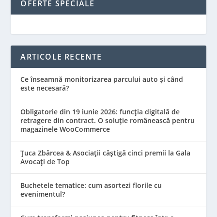
OFERTE SPECIALE
ARTICOLE RECENTE
Ce înseamnă monitorizarea parcului auto și când
este necesară?
Obligatorie din 19 iunie 2026: funcția digitală de
retragere din contract. O soluție românească pentru
magazinele WooCommerce
Țuca Zbârcea & Asociații câștigă cinci premii la Gala
Avocați de Top
Buchetele tematice: cum asortezi florile cu
evenimentul?