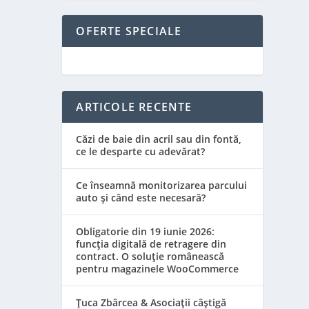
OFERTE SPECIALE
ARTICOLE RECENTE
Căzi de baie din acril sau din fontă,
ce le desparte cu adevărat?
Ce înseamnă monitorizarea parcului
auto și când este necesară?
Obligatorie din 19 iunie 2026:
funcția digitală de retragere din
contract. O soluție românească
pentru magazinele WooCommerce
Țuca Zbârcea & Asociații câștigă