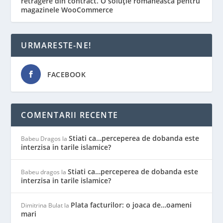
retragere din contract. O soluție românească pentru
magazinele WooCommerce
URMARESTE-NE!
FACEBOOK
COMENTARII RECENTE
Stiati ca…perceperea de dobanda este
Babeu Dragos
la
interzisa in tarile islamice?
Stiati ca…perceperea de dobanda este
Babeu dragos
la
interzisa in tarile islamice?
Plata facturilor: o joaca de…oameni
Dimitrina Bulat
la
mari