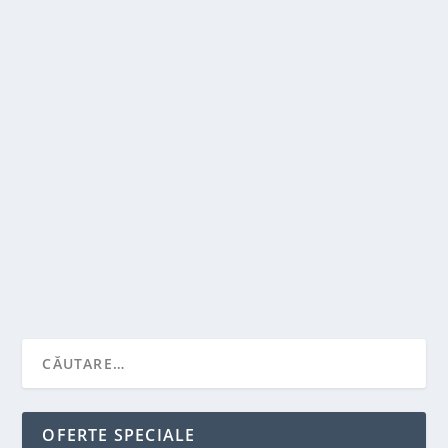
CUM SE ALEGE UN MOBILIER DE
DORMITOR?
de
Victor Neagu
|
feb. 2, 2022
|
Solutii pentru casa
|
0
|
Dormitorul este refugiul casei, un loc intim care ar
trebui sa transmita pace si liniste. Cum nu...
CITEŞTE MAI MULT
OFERTE SPECIALE