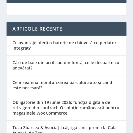
ARTICOLE RECENTE
Ce avantaje oferă o baterie de chiuvetă cu perlator
integrat?
Căzi de baie din acril sau din fontă, ce le desparte cu
adevărat?
Ce înseamnă monitorizarea parcului auto și când
este necesară?
Obligatorie din 19 iunie 2026: funcția digitală de
retragere din contract. O soluție românească pentru
magazinele WooCommerce
Țuca Zbârcea & Asociații câștigă cinci premii la Gala
Avocați de Top