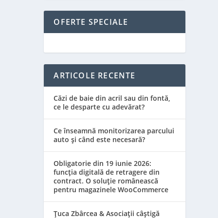
OFERTE SPECIALE
ARTICOLE RECENTE
Căzi de baie din acril sau din fontă,
ce le desparte cu adevărat?
Ce înseamnă monitorizarea parcului
auto și când este necesară?
Obligatorie din 19 iunie 2026:
funcția digitală de retragere din
contract. O soluție românească
pentru magazinele WooCommerce
Țuca Zbârcea & Asociații câștigă