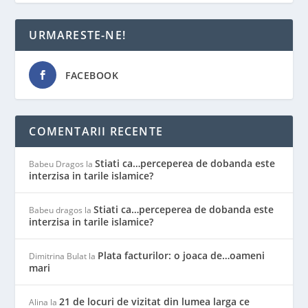
URMARESTE-NE!
FACEBOOK
COMENTARII RECENTE
Stiati ca…perceperea de dobanda este
Babeu Dragos
la
interzisa in tarile islamice?
Stiati ca…perceperea de dobanda este
Babeu dragos
la
interzisa in tarile islamice?
Plata facturilor: o joaca de…oameni
Dimitrina Bulat
la
mari
21 de locuri de vizitat din lumea larga ce
Alina
la