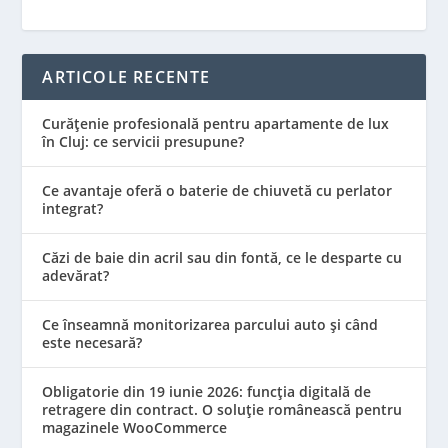
ARTICOLE RECENTE
Curățenie profesională pentru apartamente de lux
în Cluj: ce servicii presupune?
Ce avantaje oferă o baterie de chiuvetă cu perlator
integrat?
Căzi de baie din acril sau din fontă, ce le desparte cu
adevărat?
Ce înseamnă monitorizarea parcului auto și când
este necesară?
Obligatorie din 19 iunie 2026: funcția digitală de
retragere din contract. O soluție românească pentru
magazinele WooCommerce