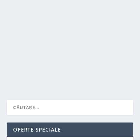
CUM SA ALEGI O ROCHIE DE SEARA?
de
Victor Neagu
|
feb. 23, 2023
|
Recomandari
|
0
|
Nimic nu poate invinge clasa si eleganta unei rochii
seara Cluj lungi si vaporoase. Orice femeie...
CITEŞTE MAI MULT
OFERTE SPECIALE