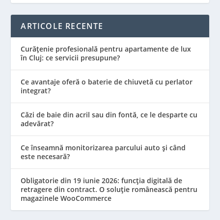
ARTICOLE RECENTE
Curățenie profesională pentru apartamente de lux
în Cluj: ce servicii presupune?
Ce avantaje oferă o baterie de chiuvetă cu perlator
integrat?
Căzi de baie din acril sau din fontă, ce le desparte cu
adevărat?
Ce înseamnă monitorizarea parcului auto și când
este necesară?
Obligatorie din 19 iunie 2026: funcția digitală de
retragere din contract. O soluție românească pentru
magazinele WooCommerce