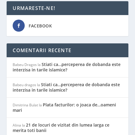
URMARESTE-NE!
FACEBOOK
COMENTARII RECENTE
Stiati ca…perceperea de dobanda este
Babeu Dragos
la
interzisa in tarile islamice?
Stiati ca…perceperea de dobanda este
Babeu dragos
la
interzisa in tarile islamice?
Plata facturilor: o joaca de…oameni
Dimitrina Bulat
la
mari
21 de locuri de vizitat din lumea larga ce
Alina
la
merita toti banii