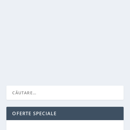
TOTUL DESPRE VATA BAZALTICA
de
Victor Neagu
|
sept. 2, 2022
|
Solutii pentru casa
|
0
|
Cum se face corect hidroizolatia si care sunt motivele
pentru care oamenii o aleg pe cea facuta...
CITEŞTE MAI MULT
OFERTE SPECIALE