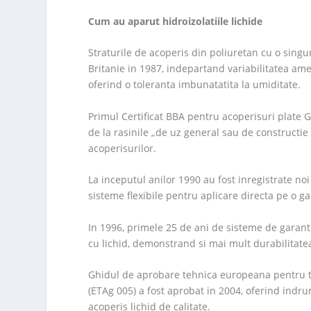
Cum au aparut hidroizolatiile lichide
Straturile de acoperis din poliuretan cu o sin
Britanie in 1987, indepartand variabilitatea am
oferind o toleranta imbunatatita la umiditate.
Primul Certificat BBA pentru acoperisuri plate G
de la rasinile „de uz general sau de constructie
acoperisurilor.
La inceputul anilor 1990 au fost inregistrate noi
sisteme flexibile pentru aplicare directa pe o g
In 1996, primele 25 de ani de sisteme de garanti
cu lichid, demonstrand si mai mult durabilitatea
Ghidul de aprobare tehnica europeana pentru tr
(ETAg 005) a fost aprobat in 2004, oferind indr
acoperis lichid de calitate.