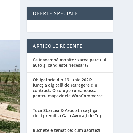
OFERTE SPECIALE
ARTICOLE RECENTE
Ce înseamnă monitorizarea parcului
auto și când este necesară?
Obligatorie din 19 iunie 2026:
funcția digitală de retragere din
contract. O soluție românească
pentru magazinele WooCommerce
Țuca Zbârcea & Asociații câștigă
cinci premii la Gala Avocați de Top
Buchetele tematice: cum asortezi