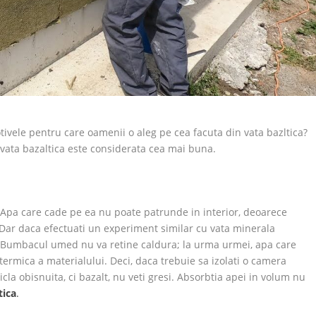
tivele pentru care oamenii o aleg pe cea facuta din vata bazltica?
ce vata bazaltica este considerata cea mai buna.
. Apa care cade pe ea nu poate patrunde in interior, deoarece
 Dar daca efectuati un experiment similar cu vata minerala
a. Bumbacul umed nu va retine caldura; la urma urmei, apa care
 termica a materialului. Deci, daca trebuie sa izolati o camera
cla obisnuita, ci bazalt, nu veti gresi. Absorbtia apei in volum nu
tica
.