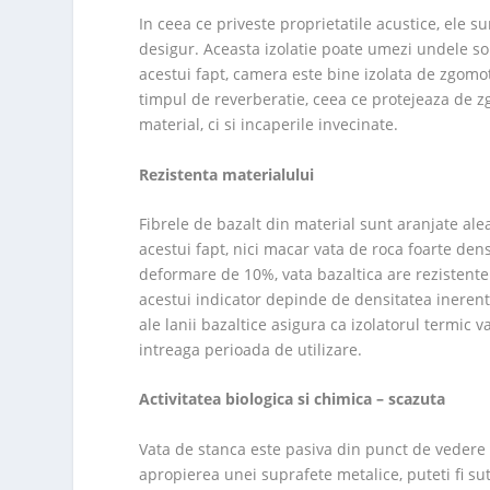
In ceea ce priveste proprietatile acustice, ele s
desigur. Aceasta izolatie poate umezi undele sono
acestui fapt, camera este bine izolata de zgomo
timpul de reverberatie, ceea ce protejeaza de z
material, ci si incaperile invecinate.
Rezistenta materialului
Fibrele de bazalt din material sunt aranjate aleat
acestui fapt, nici macar vata de roca foarte dens
deformare de 10%, vata bazaltica are rezistente
acestui indicator depinde de densitatea inerenta
ale lanii bazaltice asigura ca izolatorul termic
intreaga perioada de utilizare.
Activitatea biologica si chimica – scazuta
Vata de stanca este pasiva din punct de vedere c
apropierea unei suprafete metalice, puteti fi su