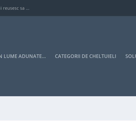
i reusesc sa ...
IN LUME ADUNATE…
CATEGORII DE CHELTUIELI
SOL