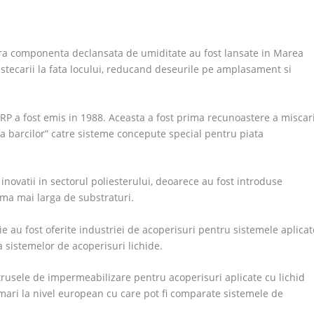
gura componenta declansata de umiditate au fost lansate in Marea
estecarii la fata locului, reducand deseurile pe amplasament si
RP a fost emis in 1988. Aceasta a fost prima recunoastere a miscari
 a barcilor” catre sisteme concepute special pentru piata
 inovatii in sectorul poliesterului, deoarece au fost introduse
ama mai larga de substraturi.
e au fost oferite industriei de acoperisuri pentru sistemele aplicat
 sistemelor de acoperisuri lichide.
usele de impermeabilizare pentru acoperisuri aplicate cu lichid
umari la nivel european cu care pot fi comparate sistemele de