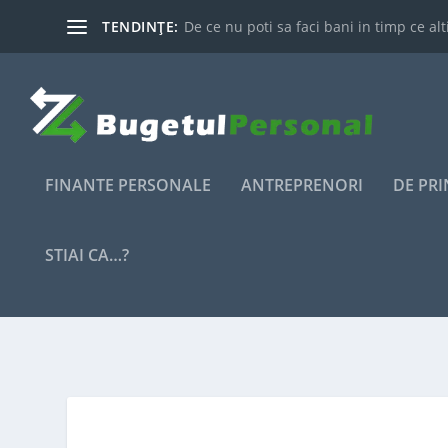
TENDINȚE:
De ce nu poti sa faci bani in timp ce alti
FINANTE PERSONALE
ANTREPRENORI
DE PR
STIAI CA…?