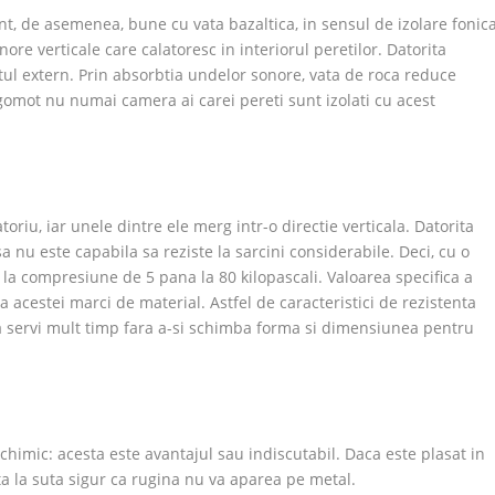
unt, de asemenea, bune cu vata bazaltica, in sensul de izolare fonica
re verticale care calatoresc in interiorul peretilor. Datorita
tul extern. Prin absorbtia undelor sonore, vata de roca reduce
gomot nu numai camera ai carei pereti sunt izolati cu acest
oriu, iar unele dintre ele merg intr-o directie verticala. Datorita
a nu este capabila sa reziste la sarcini considerabile. Deci, cu o
 la compresiune de 5 pana la 80 kilopascali. Valoarea specifica a
 acestei marci de material. Astfel de caracteristici de rezistenta
 va servi mult timp fara a-si schimba forma si dimensiunea pentru
himic: acesta este avantajul sau indiscutabil. Daca este plasat in
ta la suta sigur ca rugina nu va aparea pe metal.