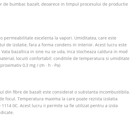
lor de bumbac bazalt, deoarece in timpul procesului de productie
 o permeabilitate excelenta la vapori. Umiditatea, care este
ul de izolatie, fara a forma condens in interior. Acest lucru este
 Vata bazaltica in sine nu se uda, inca stocheaza caldura in mod
material, locuiti confortabil: conditiile de temperatura si umiditate
proximativ 0,3 mg / (m · h · Pa)
l din fibre de bazalt este considerat o substanta incombustibila.
ide focul. Temperatura maxima la care poate rezista izolatia
de 1114
0
C. Acest lucru ii permite sa fie utilizat pentru a izola
idicate.