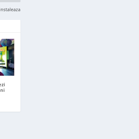
 instaleaza
ezi
ini